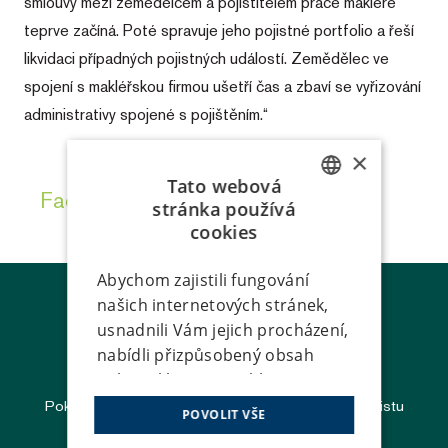
smlouvy mezi zemědělcem a pojistitelem práce makléře
teprve začíná. Poté spravuje jeho pojistné portfolio a řeší
likvidaci případných pojistných událostí. Zemědělec ve
spojení s makléřskou firmou ušetří čas a zbaví se vyřizování
administrativy spojené s pojištěním.“
×
Tato webová
Facebook
LinkedIn
Twitter
stránka používá
CZECH
cookies
SK
Abychom zajistili fungování
našich internetových stránek,
usnadnili Vám jejich procházení,
nabídli přizpůsobený obsah
HOT LINE - Likvidace škod
nebo reklamu a mohli
anonymně analyzovat
Pokud se Vám nedaří zastihnout správce či specialistu
POVOLIT VŠE
návštěvnost, využíváme
likvidace škod, volejte: