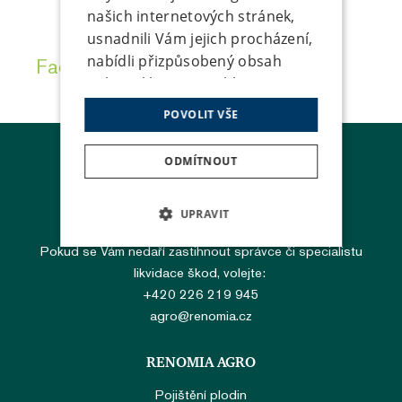
našich internetových stránek,
usnadnili Vám jejich procházení,
nabídli přizpůsobený obsah
Facebook
LinkedIn
Twitter
nebo reklamu a mohli
anonymně analyzovat
POVOLIT VŠE
návštěvnost, využíváme
soubory cookies, které sdílíme
ODMÍTNOUT
se svými partnery pro sociální
média, inzerci a
UPRAVIT
analýzu. Některé typy cookies
HOT LINE - Likvidace škod
můžeme využívat pouze s Vaším
Pokud se Vám nedaří zastihnout správce či specialistu
NEZBYTNĚ NUTNÉ SOUBORY
předchozím souhlasem, který
likvidace škod, volejte:
můžete udělit zaškrtnutím
+420 226 219 945
VÝKONOVÉ SOUBORY
políčka u příslušného druhu
agro@renomia.cz
cookies pod tlačítkem
SOUBORY CÍLENÍ
„Upravit“. Souhlas s použitím
RENOMIA AGRO
všech typů cookies můžete
FUNKČNÍ SOUBORY
Pojištění plodin
udělit také jednoduše jedním