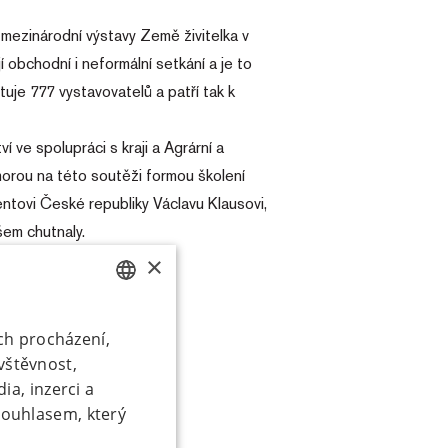
ezinárodní výstavy Země živitelka v
bchodní i neformální setkání a je to
uje 777 vystavovatelů a patří tak k
 ve spolupráci s kraji a Agrární a
rou na této soutěži formou školení
ntovi České republiky Václavu Klausovi,
šem chutnaly.
×
ojištění
CZECH
ich procházení,
SK
vštěvnost,
ia, inzerci a
souhlasem, který
em