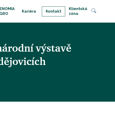
ENOMIA
Klientská
Kariéra
Kontakt
GRO
zóna
árodní výstavě
dějovicích