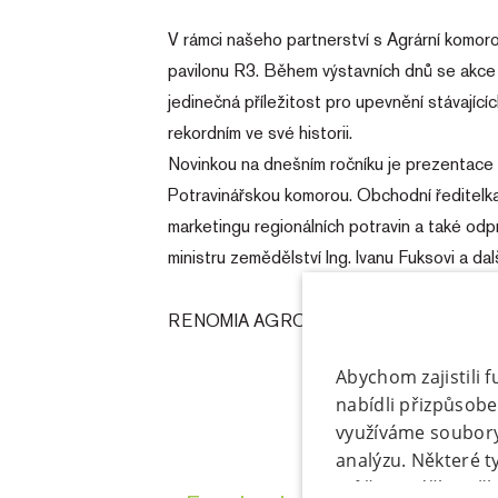
V rámci našeho partnerství s Agrární komo
pavilonu R3. Během výstavních dnů se akce
jedinečná příležitost pro upevnění stávajíc
rekordním ve své historii.
Novinkou na dnešním ročníku je prezentace Re
Potravinářskou komorou. Obchodní ředitel
marketingu regionálních potravin a také od
ministru zemědělství Ing. Ivanu Fuksovi a dal
RENOMIA AGRO je partner českých zemědělců 
Abychom zajistili 
nabídli přizpůsob
využíváme soubory 
analýzu. Některé 
můžete udělit zašk