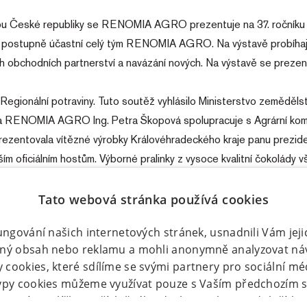
rou České republiky se RENOMIA AGRO prezentuje na 37. ročníku m
 postupně účastní celý tým RENOMIA AGRO. Na výstavě probíhají o
ích obchodních partnerství a navázání nových. Na výstavě se prezent
gionální potraviny. Tuto soutěž vyhlásilo Ministerstvo zemědělství
ka RENOMIA AGRO Ing. Petra Škopová spolupracuje s Agrární komo
prezentovala vítězné výrobky Královéhradeckého kraje panu prezide
ším oficiálním hostům. Výborné pralinky z vysoce kvalitní čokolády v
a potravinářů a poskytuje jim vysoce kvalitní služby v oblasti p
Tato webová stránka používá cookies
fungování našich internetových stránek, usnadnili Vám jej
ený obsah nebo reklamu a mohli anonymně analyzovat ná
cookies, které sdílíme se svými partnery pro sociální méd
typy cookies můžeme využívat pouze s Vaším předchozím 
rtnutím políčka u příslušného druhu cookies pod tlačítk