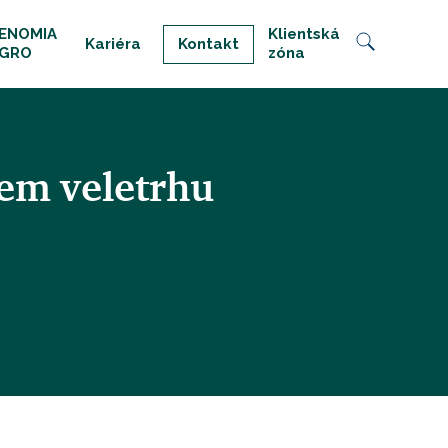
ENOMIA
Klientská
Kariéra
Kontakt
GRO
zóna
em veletrhu