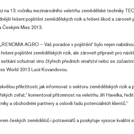
 na 13. ročníku mezinárodního veletrhu zemědělské techniky T
 řešení pojištění zemědělských rizik a řešení škod a zároveň při
a Českými Miss 2013.
é „RENOMIA AGRO – Váš poradce v pojištění“ bylo nejen nabídnou
řešení pojištění zemědělských rizik, ale zároveň připravit pro návš
 setkání ochutnat víno čtyřech předních vinařství nebo se zúčastn
iss World 2013 Lucií Kovandovou.
lou příležitostí, jak informovat o sektoru zemědělských rizik a po
ských zvířat,“ komentoval přítomnost na veletrhu Jiří Havelka, ř
zníky a obchodními partnery a oslovili řadu potenciálních klientů.“
m českých zemědělců i potravinářů a poskytuje vysoce kvalitní sl