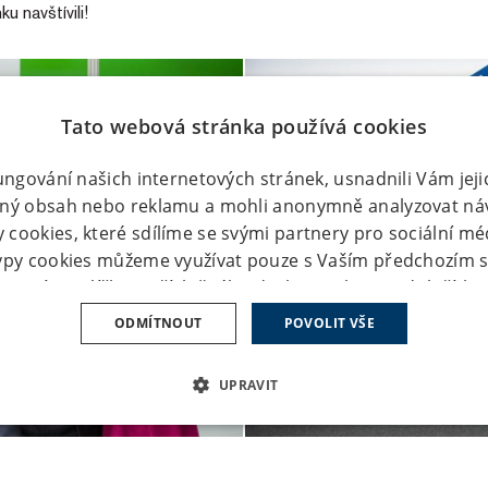
u navštívili!
Tato webová stránka používá cookies
fungování našich internetových stránek, usnadnili Vám jej
ený obsah nebo reklamu a mohli anonymně analyzovat ná
cookies, které sdílíme se svými partnery pro sociální méd
typy cookies můžeme využívat pouze s Vaším předchozím 
rtnutím políčka u příslušného druhu cookies pod tlačítk
 s použitím všech typů cookies můžete udělit také jednod
ODMÍTNOUT
POVOLIT VŠE
tko „Povolit vše“. Pokud si nepřejete udělit souhlas s pou
ookies, klikněte na tlačítka „Upravit“ a „Odmítnout“, a my
UPRAVIT
ebo funkční cookies, jejichž použití je nezbytné pro chod
 cookies můžete kdykoliv upravit v záložce "Nastavení co
É SOUBORY
VÝKONOVÉ SOUBORY
SOUBORY CÍLENÍ
 v zápatí našich internetových stránek. Podrobnější infor
chrany osobních údajů
a
Zásadách používání souborů co
RY
NEZAŘAZENÉ SOUBORY