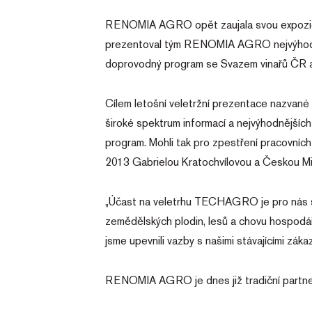
RENOMIA AGRO opět zaujala svou expozicí
prezentoval tým RENOMIA AGRO nejvýhodnější
doprovodný program se Svazem vinařů ČR 
Cílem letošní veletržní prezentace nazvan
široké spektrum informací a nejvýhodnějších 
program. Mohli tak pro zpestření pracovních
2013 Gabrielou Kratochvílovou a Českou M
„Účast na veletrhu TECHAGRO je pro nás skvě
zemědělských plodin, lesů a chovu hospodář
jsme upevnili vazby s našimi stávajícími záka
RENOMIA AGRO je dnes již tradiční partnere