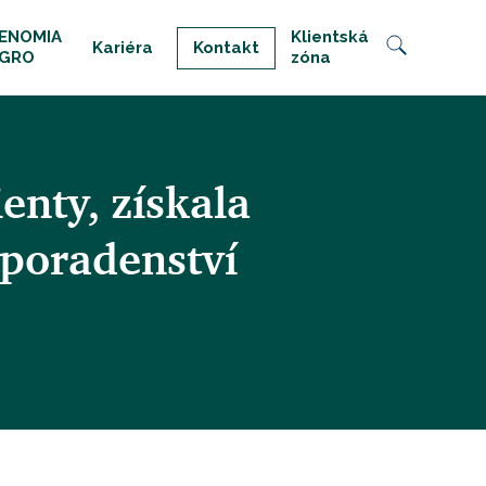
ENOMIA
Klientská
Kariéra
Kontakt
GRO
zóna
enty, získala
 poradenství