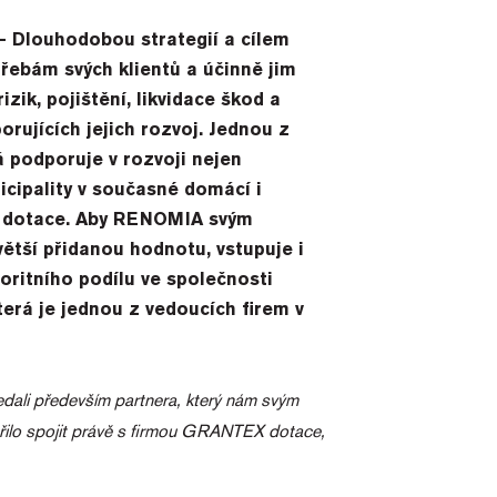
 – Dlouhodobou strategií a cílem
ebám svých klientů a účinně jim
izik, pojištění, likvidace škod a
orujících jejich rozvoj. Jednou z
á podporuje v rozvoji nejen
icipality v současné domácí i
ou dotace. Aby RENOMIA svým
větší přidanou hodnotu, vstupuje i
oritního podílu ve společnosti
erá je jednou z vedoucích firem v
edali především partnera, který nám svým
řilo spojit právě s firmou GRANTEX dotace,
.