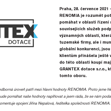
Praha, 28. července 2021
RENOMIA je rozumět potř
pomáhat v oblasti řízení r
souvisejících služeb podp
významných oblastí, kter
tuzemské firmy, ale i mun
globální konkurenci, js
klientům přinášela ještě 
do této oblasti koupí maj
GRANTEX dotace s.r.o., kt
tomto oboru.
t a odborná úroveň patří mezi hlavní hodnoty RENOMIA. Proto jsme hl
bude pomáhat naše hodnoty naplňovat a jsem ráda, že se nám poda
 komentuje spojení Jiřina Nepalová, ředitelka společnosti RENOMIA