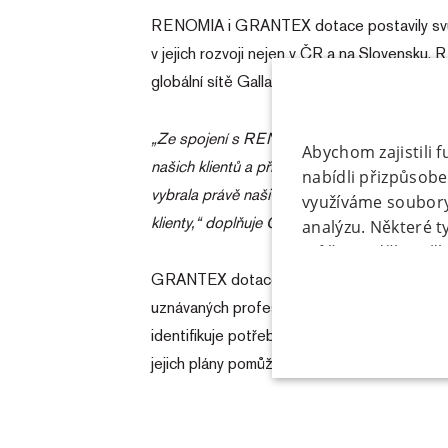
RENOMIA i GRANTEX dotace postavily svůj ú
v jejich rozvoji nejen v ČR a na Slovensku.
globální sítě Gallagher působící po celé
„Ze spojení s RENOMIA mám velkou radost. N
Abychom zajistili 
našich klientů a přinášet jim tu nejlepší slu
nabídli přizpůsob
vybrala právě naši společnost. Považuji to 
využíváme soubory 
klienty,“ doplňuje Ondřej Horčička, ředitel
analýzu. Některé 
můžete udělit zašk
„Upravit“. Souhlas
GRANTEX dotace je lídrem tuzemského dota
kliknutím na tlačí
uznávaných profesionálů v oboru a orientuje
volitelných typů c
identifikuje potřeby a plány svých klientů z 
pouze tzv. nutné n
jejich plány pomůže realizovat. Více inform
stránky. Nastavení
NEZBYTNĚ NUTN
nastavení cookies"
našich
Zásadách o
FUNKČNÍ SOUBO