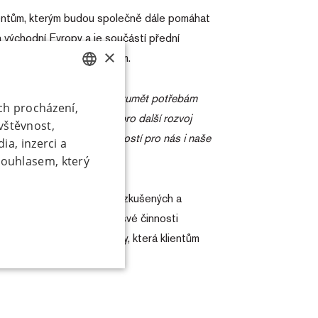
ientům, kterým budou společně dále pomáhat
 východní Evropy a je součástí přední
×
 s mezinárodním rozvojem.
CZECH
žíme se vždy perfektně porozumět potřebám
ich procházení,
ru, vážím si toho, že si pro další rozvoj
SK
vštěvnost,
 otevření nových příležitostí pro nás i naše
ia, inzerci a
souhlasem, který
em
uše jedním
onuje týmem více než 40 zkušených a
žíváním žádného z
b a municipalit. V rámci své činnosti
 budeme využívat
ější formu finanční podpory, která klientům
 této webové
okies / Změny
mace najdete v
okies
.