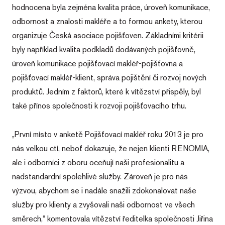
hodnocena byla zejména kvalita práce, úroveň komunikace,
odbornost a znalosti makléře a to formou ankety, kterou
organizuje Česká asociace pojišťoven. Základními kritérii
byly například kvalita podkladů dodávaných pojišťovně,
úroveň komunikace pojišťovací makléř-pojišťovna a
pojišťovací makléř-klient, správa pojištění či rozvoj nových
produktů. Jedním z faktorů, které k vítězství přispěly, byl
také přínos společnosti k rozvoji pojišťovacího trhu.
„První místo v anketě Pojišťovací makléř roku 2013 je pro
nás velkou ctí, neboť dokazuje, že nejen klienti RENOMIA,
ale i odborníci z oboru oceňují naši profesionalitu a
nadstandardní spolehlivé služby. Zároveň je pro nás
výzvou, abychom se i nadále snažili zdokonalovat naše
služby pro klienty a zvyšovali naši odbornost ve všech
směrech,“ komentovala vítězství ředitelka společnosti Jiřina