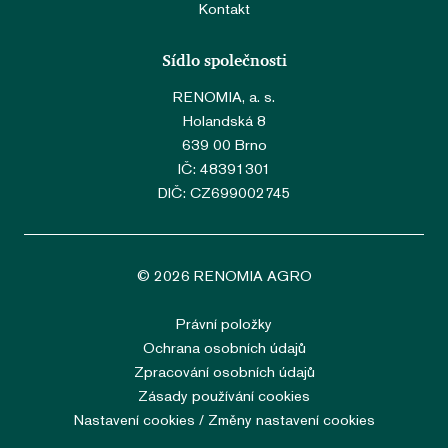
Kontakt
Funkční cookies:
Zprostředkovávají základní
Sídlo společnosti
VISITOR_PRIVACY_METADATA
5 měsíců
YouTube
4 týdny
.youtube.com
funkčnost stránky, web bez nich
RENOMIA, a. s.
nemůže fungovat.
Holandská 8
Google Privacy Policy
639 00 Brno
IČ: 48391301
Analytické cookies: Počítají
DIČ: CZ699002745
návštěvnost webu a sběrem
anonymních statistik umožňují
provozovateli lépe pochopit své
© 2026 RENOMIA AGRO
návštěvníky a stránky tak
neustále vylepšovat.
Právní položky
Ochrana osobních údajů
Zpracování osobních údajů
Marketingové cookies:
Zásady používání cookies
Shromažďují informace pro
Nastavení cookies / Změny nastavení cookies
lepší přizpůsobení reklamy
SERVERID
Zavřením
HAProxy
prohlížeče
Technologies